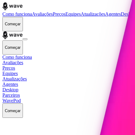
Como funciona
Avaliações
Preços
Equipes
Atualizações
Agentes
Deskto
Começar
Começar
Como funciona
Avaliações
Preços
Equipes
Atualizações
Agentes
Desktop
Parceiros
WavePod
Começar