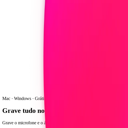
Mac · Windows · Grátis
Grave tudo no seu computador
Grave o microfone e o áudio do sistema ao mesmo tempo — Zoom, Meet,