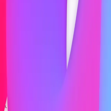
 Teams, ligações, aulas, o que precisar. Transcrição, resumos e tare