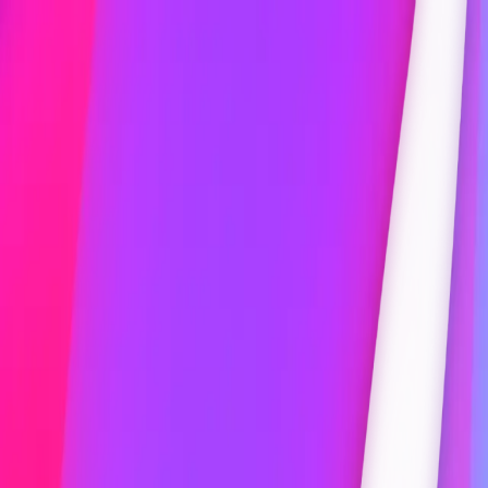
p
Parceiros
WavePod