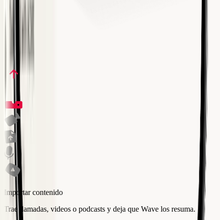
Importar contenido
Trae llamadas, videos o podcasts y deja que Wave los resuma.