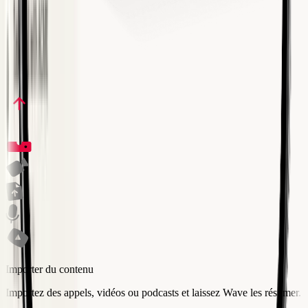
Importer du contenu
Importez des appels, vidéos ou podcasts et laissez Wave les résumer.