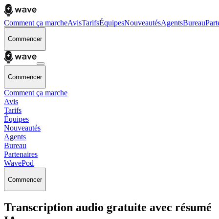
Comment ça marche
Avis
Tarifs
Équipes
Nouveautés
Agents
Bureau
Part
Commencer
Commencer
Comment ça marche
Avis
Tarifs
Équipes
Nouveautés
Agents
Bureau
Partenaires
WavePod
Commencer
Transcription audio gratuite avec résumé