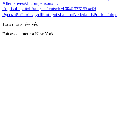
Alternatives
All comparisons →
English
Español
Français
Deutsch
日本語
中文
한국어
Русский
עברית
العربية
Português
Italiano
Nederlands
Polski
Türkçe
Tous droits réservés
Fait avec amour à New York