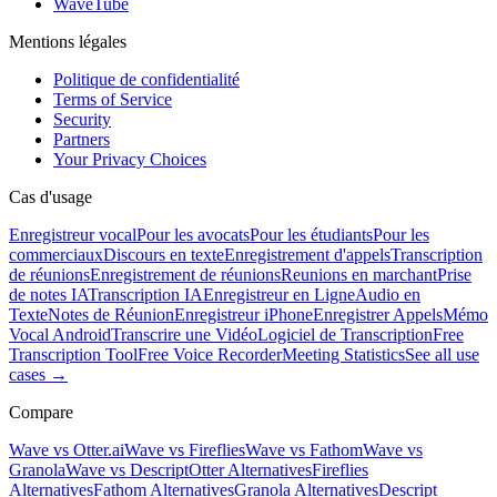
WaveTube
Mentions légales
Politique de confidentialité
Terms of Service
Security
Partners
Your Privacy Choices
Cas d'usage
Enregistreur vocal
Pour les avocats
Pour les étudiants
Pour les
commerciaux
Discours en texte
Enregistrement d'appels
Transcription
de réunions
Enregistrement de réunions
Reunions en marchant
Prise
de notes IA
Transcription IA
Enregistreur en Ligne
Audio en
Texte
Notes de Réunion
Enregistreur iPhone
Enregistrer Appels
Mémo
Vocal Android
Transcrire une Vidéo
Logiciel de Transcription
Free
Transcription Tool
Free Voice Recorder
Meeting Statistics
See all use
cases →
Compare
Wave vs Otter.ai
Wave vs Fireflies
Wave vs Fathom
Wave vs
Granola
Wave vs Descript
Otter Alternatives
Fireflies
Alternatives
Fathom Alternatives
Granola Alternatives
Descript