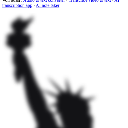
Voir aussi :
Audio to text converter
·
Transcribe video to text
·
AI
transcription app
·
AI note taker