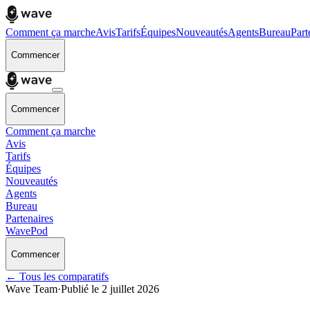
Comment ça marche
Avis
Tarifs
Équipes
Nouveautés
Agents
Bureau
Part
Commencer
Commencer
Comment ça marche
Avis
Tarifs
Équipes
Nouveautés
Agents
Bureau
Partenaires
WavePod
Commencer
← Tous les comparatifs
Wave Team
·
Publié le
2 juillet 2026