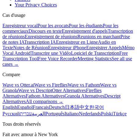
Your Privacy Choices
Cas d'usage
Enregistreur vocal
Pour les avocats
Pour les étudiants
Pour les
commerciaux
Discours en texte
Enregistrement d'appels
Transcription
de réunions
Enregistrement de réunions
Reunions en marchant
Prise
de notes IA
Transcription IA
Enregistreur en Ligne
Audio en
Texte
Notes de Réunion
Enregistreur iPhone
Enregistrer Appels
Mémo
Vocal Android
Transcrire une Vidéo
Logiciel de Transcription
Free
Transcription Tool
Free Voice Recorder
Meeting Statistics
See all use
cases →
Compare
Wave vs Otter.ai
Wave vs Fireflies
Wave vs Fathom
Wave vs
Granola
Wave vs Descript
Otter Alternatives
Fireflies
Alternatives
Fathom Alternatives
Granola Alternatives
Descript
Alternatives
All comparisons →
English
Español
Français
Deutsch
日本語
中文
한국어
Русский
עברית
العربية
Português
Italiano
Nederlands
Polski
Türkçe
Tous droits réservés
Fait avec amour à New York