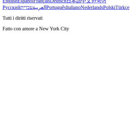
English
Español
Français
Deutsch
日本語
中文
한국어
Русский
עברית
العربية
Português
Italiano
Nederlands
Polski
Türkçe
Tutti i diritti riservati
Fatto con amore a New York City