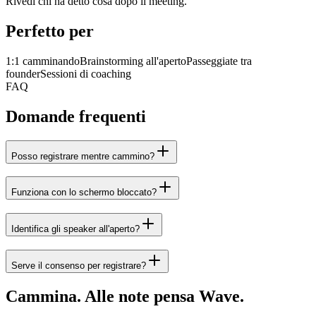
Rivedi chi ha detto cosa dopo il meeting.
Perfetto per
1:1 camminando
Brainstorming all'aperto
Passeggiate tra
founder
Sessioni di coaching
FAQ
Domande frequenti
Posso registrare mentre cammino?
Funziona con lo schermo bloccato?
Identifica gli speaker all'aperto?
Serve il consenso per registrare?
Cammina. Alle note pensa Wave.