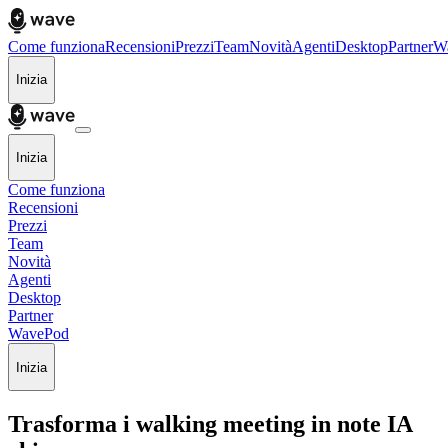
Come funziona
Recensioni
Prezzi
Team
Novità
Agenti
Desktop
Partner
W
Inizia
Inizia
Come funziona
Recensioni
Prezzi
Team
Novità
Agenti
Desktop
Partner
WavePod
Inizia
Trasforma i walking meeting in note IA