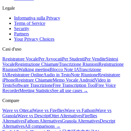
Legale
Informativa sulla Privacy
Terms of Service
Security
Partners
Your Privacy Choices
Casi d'uso
Registratore Vocale
Per Avvocati
Per Studenti
Per Vendite
Sintesi
Vocale
Registrazione Chiamate
Trascrizione Riunioni
Registrazione
Riunioni
Walking meeting
Blocco Note IA
Trascrizione
IA
Registratore Online
Audio in Testo
Note Riunione
Registratore
iPhone
Registrare Chiamate
Memo Vocale Android
Video in
Testo
Software Trascrizione
Free Transcription Tool
Free Voice
Recorder
Meeting Statistics
See all use cases →
Compare
Wave vs Otter.ai
Wave vs Fireflies
Wave vs Fathom
Wave vs
Granola
Wave vs Descript
Otter Alternatives
Fireflies
Alternatives
Fathom Alternatives
Granola Alternatives
Descript
Alternatives
All comparisons →