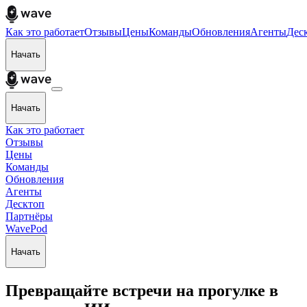
Как это работает
Отзывы
Цены
Команды
Обновления
Агенты
Дес
Начать
Начать
Как это работает
Отзывы
Цены
Команды
Обновления
Агенты
Десктоп
Партнёры
WavePod
Начать
Превращайте встречи на прогулке в