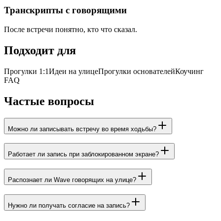
Транскрипты с говорящими
После встречи понятно, кто что сказал.
Подходит для
Прогулки 1:1
Идеи на улице
Прогулки основателей
Коучинг
FAQ
Частые вопросы
Можно ли записывать встречу во время ходьбы?
Работает ли запись при заблокированном экране?
Распознает ли Wave говорящих на улице?
Нужно ли получать согласие на запись?