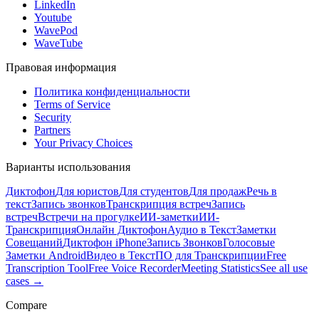
LinkedIn
Youtube
WavePod
WaveTube
Правовая информация
Политика конфиденциальности
Terms of Service
Security
Partners
Your Privacy Choices
Варианты использования
Диктофон
Для юристов
Для студентов
Для продаж
Речь в
текст
Запись звонков
Транскрипция встреч
Запись
встреч
Встречи на прогулке
ИИ-заметки
ИИ-
Транскрипция
Онлайн Диктофон
Аудио в Текст
Заметки
Совещаний
Диктофон iPhone
Запись Звонков
Голосовые
Заметки Android
Видео в Текст
ПО для Транскрипции
Free
Transcription Tool
Free Voice Recorder
Meeting Statistics
See all use
cases →
Compare