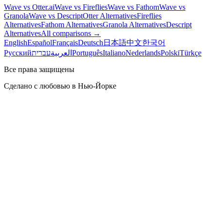
Wave vs Otter.ai
Wave vs Fireflies
Wave vs Fathom
Wave vs
Granola
Wave vs Descript
Otter Alternatives
Fireflies
Alternatives
Fathom Alternatives
Granola Alternatives
Descript
Alternatives
All comparisons →
English
Español
Français
Deutsch
日本語
中文
한국어
Русский
עברית
العربية
Português
Italiano
Nederlands
Polski
Türkçe
Все права защищены
Сделано с любовью в Нью-Йорке