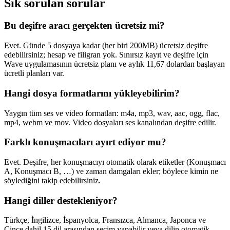
Sık sorulan sorular
Bu deşifre aracı gerçekten ücretsiz mi?
Evet. Günde 5 dosyaya kadar (her biri 200MB) ücretsiz deşifre
edebilirsiniz; hesap ve filigran yok. Sınırsız kayıt ve deşifre için
Wave uygulamasının ücretsiz planı ve aylık 11,67 dolardan başlayan
ücretli planları var.
Hangi dosya formatlarını yükleyebilirim?
Yaygın tüm ses ve video formatları: m4a, mp3, wav, aac, ogg, flac,
mp4, webm ve mov. Video dosyaları ses kanalından deşifre edilir.
Farklı konuşmacıları ayırt ediyor mu?
Evet. Deşifre, her konuşmacıyı otomatik olarak etiketler (Konuşmacı
A, Konuşmacı B, …) ve zaman damgaları ekler; böylece kimin ne
söylediğini takip edebilirsiniz.
Hangi diller destekleniyor?
Türkçe, İngilizce, İspanyolca, Fransızca, Almanca, Japonca ve
Çince dahil 15 dil arasından seçim yapabilir veya dilin otomatik