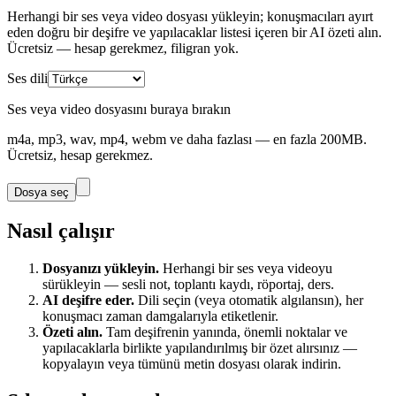
Herhangi bir ses veya video dosyası yükleyin; konuşmacıları ayırt
eden doğru bir deşifre ve yapılacaklar listesi içeren bir AI özeti alın.
Ücretsiz — hesap gerekmez, filigran yok.
Ses dili
Ses veya video dosyasını buraya bırakın
m4a, mp3, wav, mp4, webm ve daha fazlası — en fazla 200MB.
Ücretsiz, hesap gerekmez.
Dosya seç
Nasıl çalışır
Dosyanızı yükleyin.
Herhangi bir ses veya videoyu
sürükleyin — sesli not, toplantı kaydı, röportaj, ders.
AI deşifre eder.
Dili seçin (veya otomatik algılansın), her
konuşmacı zaman damgalarıyla etiketlenir.
Özeti alın.
Tam deşifrenin yanında, önemli noktalar ve
yapılacaklarla birlikte yapılandırılmış bir özet alırsınız —
kopyalayın veya tümünü metin dosyası olarak indirin.