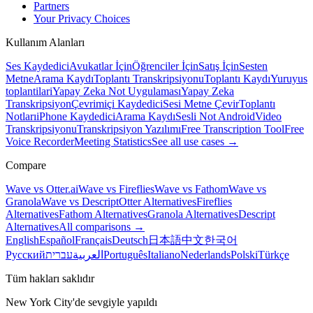
Partners
Your Privacy Choices
Kullanım Alanları
Ses Kaydedici
Avukatlar İçin
Öğrenciler İçin
Satış İçin
Sesten
Metne
Arama Kaydı
Toplantı Transkripsiyonu
Toplantı Kaydı
Yuruyus
toplantilari
Yapay Zeka Not Uygulaması
Yapay Zeka
Transkripsiyon
Çevrimiçi Kaydedici
Sesi Metne Çevir
Toplantı
Notları
iPhone Kaydedici
Arama Kaydı
Sesli Not Android
Video
Transkripsiyonu
Transkripsiyon Yazılımı
Free Transcription Tool
Free
Voice Recorder
Meeting Statistics
See all use cases →
Compare
Wave vs Otter.ai
Wave vs Fireflies
Wave vs Fathom
Wave vs
Granola
Wave vs Descript
Otter Alternatives
Fireflies
Alternatives
Fathom Alternatives
Granola Alternatives
Descript
Alternatives
All comparisons →
English
Español
Français
Deutsch
日本語
中文
한국어
Русский
עברית
العربية
Português
Italiano
Nederlands
Polski
Türkçe
Tüm hakları saklıdır
New York City'de sevgiyle yapıldı