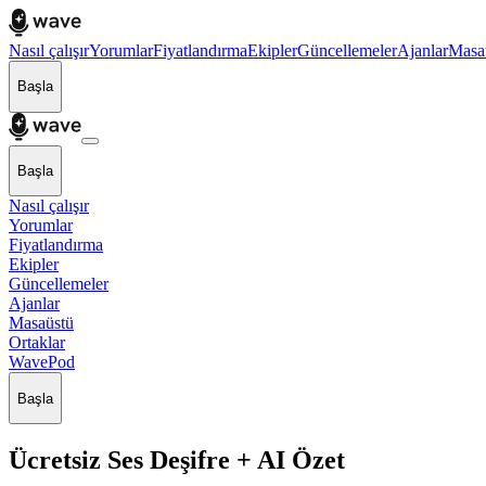
Nasıl çalışır
Yorumlar
Fiyatlandırma
Ekipler
Güncellemeler
Ajanlar
Masa
Başla
Başla
Nasıl çalışır
Yorumlar
Fiyatlandırma
Ekipler
Güncellemeler
Ajanlar
Masaüstü
Ortaklar
WavePod
Başla
Ücretsiz Ses Deşifre + AI Özet