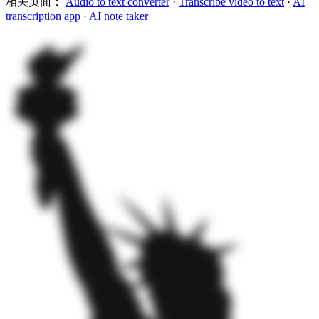
相关页面：
Audio to text converter
·
Transcribe video to text
·
AI
transcription app
·
AI note taker