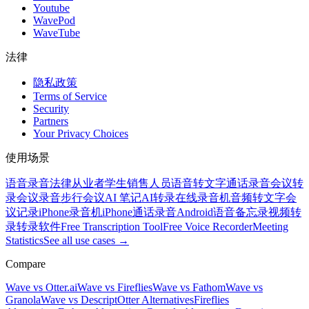
Youtube
WavePod
WaveTube
法律
隐私政策
Terms of Service
Security
Partners
Your Privacy Choices
使用场景
语音录音
法律从业者
学生
销售人员
语音转文字
通话录音
会议转
录
会议录音
步行会议
AI 笔记
AI转录
在线录音机
音频转文字
会
议记录
iPhone录音机
iPhone通话录音
Android语音备忘录
视频转
录
转录软件
Free Transcription Tool
Free Voice Recorder
Meeting
Statistics
See all use cases →
Compare
Wave vs Otter.ai
Wave vs Fireflies
Wave vs Fathom
Wave vs
Granola
Wave vs Descript
Otter Alternatives
Fireflies