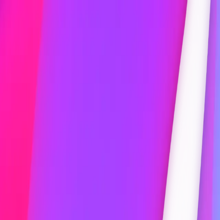
WavePod