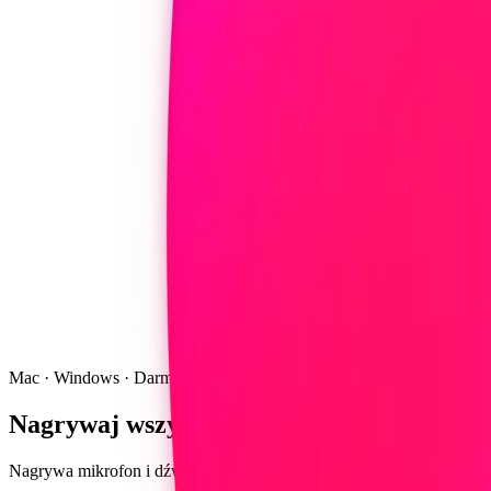
Mac · Windows · Darmowy
Nagrywaj wszystko na swoim komputerze
Nagrywa mikrofon i dźwięk systemowy jednocześnie — Zoom, Meet, T