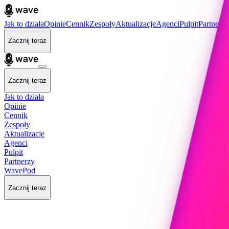
Jak to działa
Opinie
Cennik
Zespoły
Aktualizacje
Agenci
Pulpit
Partnerzy
Zacznij teraz
Zacznij teraz
Jak to działa
Opinie
Cennik
Zespoły
Aktualizacje
Agenci
Pulpit
Partnerzy
WavePod
Zacznij teraz