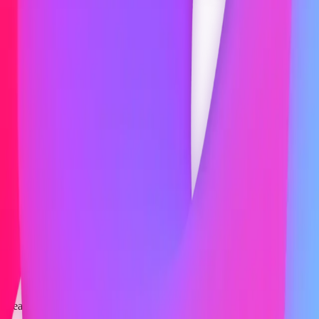
eams, rozmowy telefoniczne, wykłady, cokolwiek zechcesz. Transkry