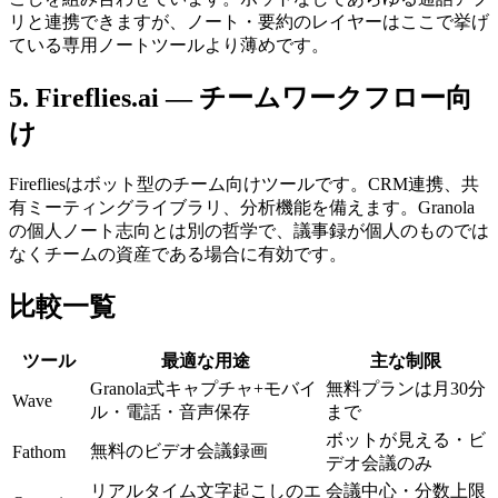
リと連携できますが、ノート・要約のレイヤーはここで挙げ
ている専用ノートツールより薄めです。
5. Fireflies.ai — チームワークフロー向
け
Firefliesはボット型のチーム向けツールです。CRM連携、共
有ミーティングライブラリ、分析機能を備えます。Granola
の個人ノート志向とは別の哲学で、議事録が個人のものでは
なくチームの資産である場合に有効です。
比較一覧
ツール
最適な用途
主な制限
Granola式キャプチャ+モバイ
無料プランは月30分
Wave
ル・電話・音声保存
まで
ボットが見える・ビ
無料のビデオ会議録画
Fathom
デオ会議のみ
リアルタイム文字起こしのエ
会議中心・分数上限