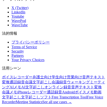
X (Twitter)
LinkedIn
Youtube
WavePod
WaveTube
法的情報
プライバシーポリシー
Terms of Service
Security
Partners
Your Privacy Choices
活用シーン
ボイスレコーダー
弁護士向け
学生向け
営業向け
音声テキスト
変換
通話録音
会議文字起こし
会議録音
ウォーキングミーティ
ング
AIメモ
AI文字起こし
オンライン録音
音声テキスト変換
会議メモ
iPhoneレコーダー
通話録音
Androidボイスメモ
動画
文字起こし
文字起こしソフト
Free Transcription Tool
Free Voice
Recorder
Meeting Statistics
See all use cases →