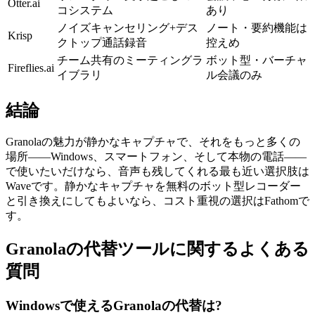
Otter.ai
コシステム
あり
ノイズキャンセリング+デス
ノート・要約機能は
Krisp
クトップ通話録音
控えめ
チーム共有のミーティングラ
ボット型・バーチャ
Fireflies.ai
イブラリ
ル会議のみ
結論
Granolaの魅力が静かなキャプチャで、それをもっと多くの
場所——Windows、スマートフォン、そして本物の電話——
で使いたいだけなら、音声も残してくれる最も近い選択肢は
Waveです。静かなキャプチャを無料のボット型レコーダー
と引き換えにしてもよいなら、コスト重視の選択はFathomで
す。
Granolaの代替ツールに関するよくある
質問
Windowsで使えるGranolaの代替は?