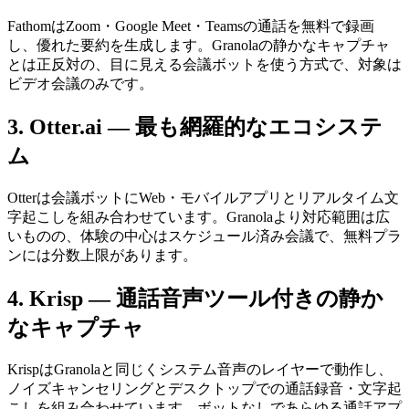
FathomはZoom・Google Meet・Teamsの通話を無料で録画
し、優れた要約を生成します。Granolaの静かなキャプチャ
とは正反対の、目に見える会議ボットを使う方式で、対象は
ビデオ会議のみです。
3. Otter.ai — 最も網羅的なエコシステ
ム
Otterは会議ボットにWeb・モバイルアプリとリアルタイム文
字起こしを組み合わせています。Granolaより対応範囲は広
いものの、体験の中心はスケジュール済み会議で、無料プラ
ンには分数上限があります。
4. Krisp — 通話音声ツール付きの静か
なキャプチャ
KrispはGranolaと同じくシステム音声のレイヤーで動作し、
ノイズキャンセリングとデスクトップでの通話録音・文字起
こしを組み合わせています。ボットなしであらゆる通話アプ