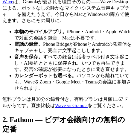
Wave
は、Granolaが愛される理由そのもの——Wave Desktop
による、ボットなしの静かなマイク+システム音声キャプチ
ャ——を備えたうえで、今日からMacとWindowsの両方で使
えます。さらにその周りに:
本物のモバイルアプリ。
iPhone・Android・Apple Watch
で対面の会話を録音。Macは不要です。
電話の録音。
Phone BridgeがiPhoneとAndroidの発着信を
キャプチャし、完全に文字起こしします。
音声を保存。
すべての録音は話者ラベル付き文字起こ
し・AI要約とともに保存され、いつでも再生できま
す。発言の確認が必要になったときに聞き直せます。
カレンダーボットも選べる。
パソコンから離れていて
も、WaveをZoom・Google Meet・Teamsの会議に参加さ
せられます。
無料プランは月30分の録音付き。有料プランは月額11.67ド
ルからです。直接比較は
Wave vs Granola
をご覧ください。
2. Fathom — ビデオ会議向けの無料の
定番