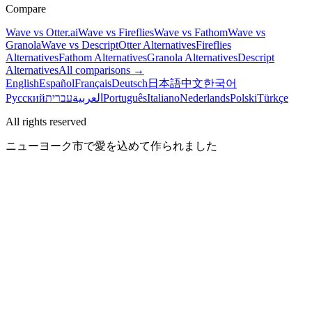
Compare
Wave vs Otter.ai
Wave vs Fireflies
Wave vs Fathom
Wave vs
Granola
Wave vs Descript
Otter Alternatives
Fireflies
Alternatives
Fathom Alternatives
Granola Alternatives
Descript
Alternatives
All comparisons →
English
Español
Français
Deutsch
日本語
中文
한국어
Русский
עברית
العربية
Português
Italiano
Nederlands
Polski
Türkçe
All rights reserved
ニューヨーク市で愛を込めて作られました