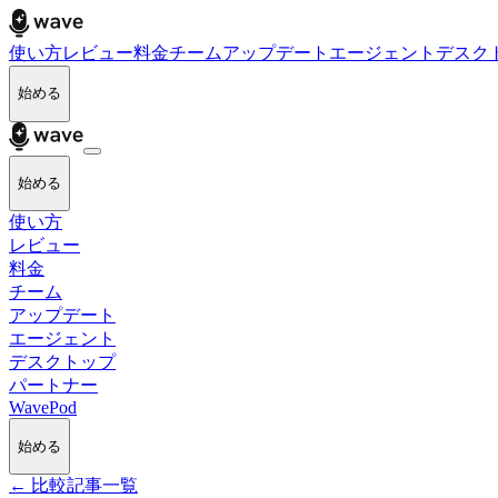
使い方
レビュー
料金
チーム
アップデート
エージェント
デスク
始める
始める
使い方
レビュー
料金
チーム
アップデート
エージェント
デスクトップ
パートナー
WavePod
始める
← 比較記事一覧